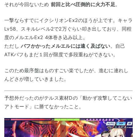
それが今回ないため
前回と比べ圧倒的に火力不足
。
一撃ならすでにイクシリオンEx2のほうが上です。キャラ
Lv58、スキルレベル2で2万ぐらい叩き出しており、同程
度のメルエルEx2 4体巻き込み以上。
ただし
バフかかったメルエルには遠く及ばない
。自己
ATKバフもまだ１回が限度で多段重ねができない。
このため最序盤はものすごい楽でしたが、進むに連れし
んどさが増していきました。
予想外だったのがテルス素材Dの「動かず攻撃してこない
アトモード」に勝てなかったこと。