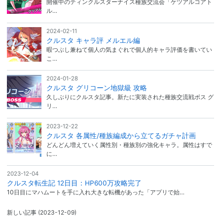
開催中のティンクルスターナイス種族交流会「ケツアルコアト
ル…
2024-02-11
クルスタ キャラ評 メルエル編
暇つぶし兼ねて個人の気まぐれで個人的キャラ評価を書いてい
こ…
2024-01-28
クルスタ グリコーン地獄級 攻略
久しぶりにクルスタ記事。新たに実装された種族交流戦ボス グ
リ…
2023-12-22
クルスタ 各属性/種族編成から立てるガチャ計画
どんどん増えていく属性別・種族別の強化キャラ。属性はすで
に…
2023-12-04
クルスタ転生記 12日目：HP600万攻略完了
10日目にマハムートを手に入れ大きな転機があった「アプリで始…
新しい記事
(2023-12-09)