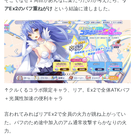
アEx2のバフ重ねがけ
という結論に達しました。
↑クルくるコラボ限定キャラ、リア。Ex2で全体ATKバフ
＋光属性加速の便利キャラ
言われてみればリアEx2で全員の火力が跳ね上がってい
た。バフのため途中加入のアム通常攻撃すらかなりの火
力。