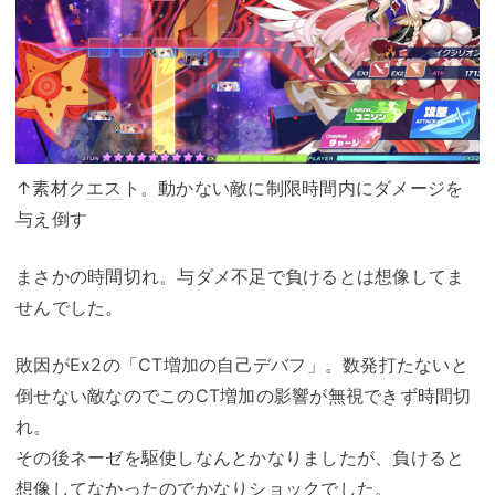
↑素材ク
エス
ト。動かない敵に制限時間内にダメージを
与え倒す
まさかの時間切れ。与ダメ不足で負けるとは想像してま
せんでした。
敗因がEx2の「CT増加の自己デバフ」。数発打たないと
倒せない敵なのでこのCT増加の影響が無視できず時間切
れ。
その後ネーゼを駆使しなんとかなりましたが、負けると
想像してなかったのでかなりショックでした。